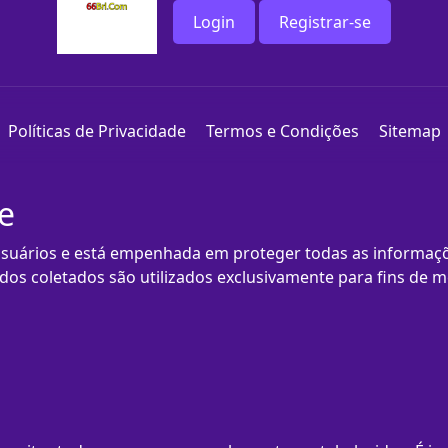
Login
Registrar-se
Políticas de Privacidade
Termos e Condições
Sitemap
de
 usuários e está empenhada em proteger todas as informaç
os coletados são utilizados exclusivamente para fins de m