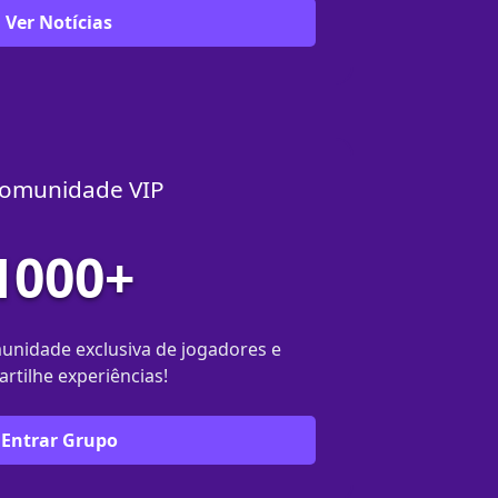
Ver Notícias
Comunidade VIP
1000+
unidade exclusiva de jogadores e
rtilhe experiências!
Entrar Grupo