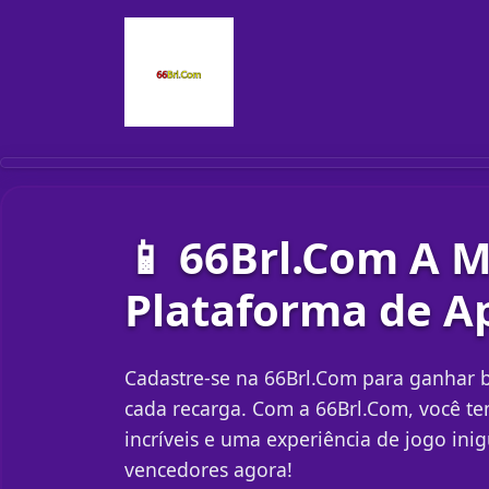
📱 66Brl.Com A 
Plataforma de A
Cadastre-se na 66Brl.Com para ganhar 
cada recarga. Com a 66Brl.Com, você t
incríveis e uma experiência de jogo inig
vencedores agora!