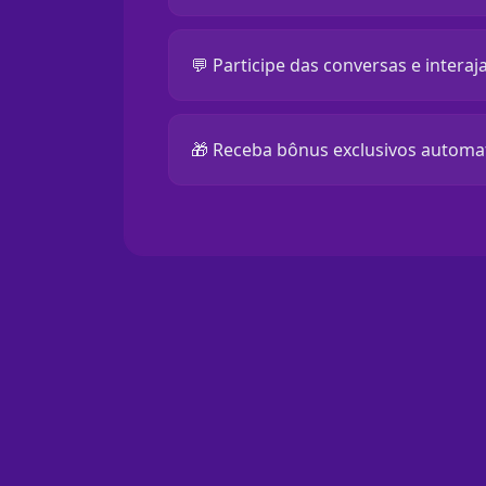
💬 Participe das conversas e interaj
🎁 Receba bônus exclusivos autom