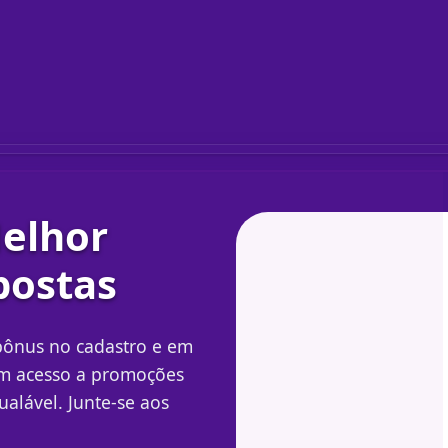
Melhor
postas
bônus no cadastro e em
em acesso a promoções
ualável. Junte-se aos