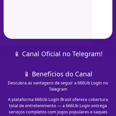
📱 Canal Oficial no Telegram!
📱 Benefícios do Canal
Descubra as vantagens de seguir a 666Ub Login no
Telegram
A plataforma 666Ub Login Brasil oferece cobertura
total de entretenimento — a 666Ub Login entrega
serviços completos com jogos populares e saques