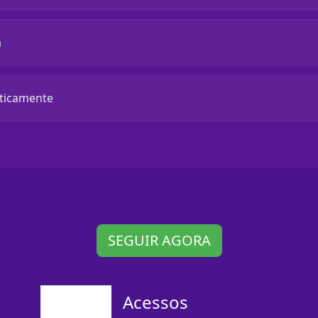
a
aticamente
SEGUIR AGORA
Acessos