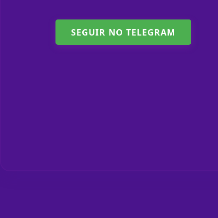
SEGUIR NO TELEGRAM