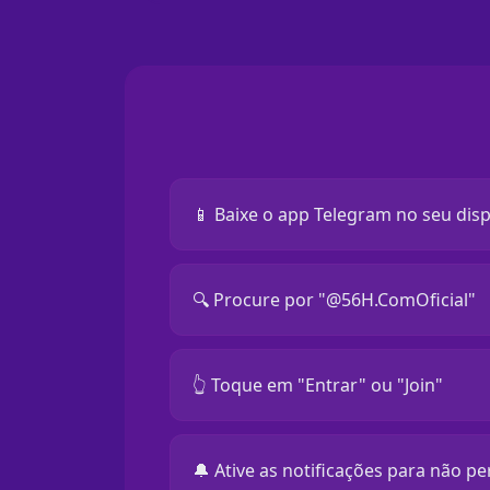
📱 Baixe o app Telegram no seu disp
🔍 Procure por "@56H.ComOficial"
👆 Toque em "Entrar" ou "Join"
🔔 Ative as notificações para não p