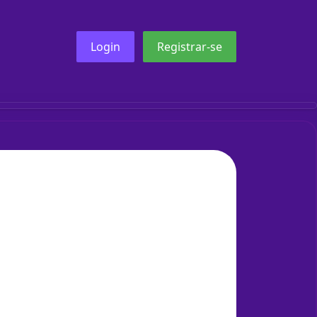
Login
Registrar-se