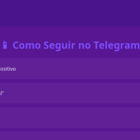
📱 Como Seguir no Telegram
ositivo
l"