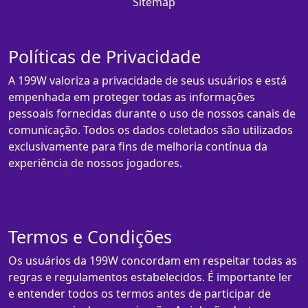
Sitemap
Políticas de Privacidade
A 199W valoriza a privacidade de seus usuários e está
empenhada em proteger todas as informações
pessoais fornecidas durante o uso de nossos canais de
comunicação. Todos os dados coletados são utilizados
exclusivamente para fins de melhoria contínua da
experiência de nossos jogadores.
Termos e Condições
Os usuários da 199W concordam em respeitar todas as
regras e regulamentos estabelecidos. É importante ler
e entender todos os termos antes de participar de