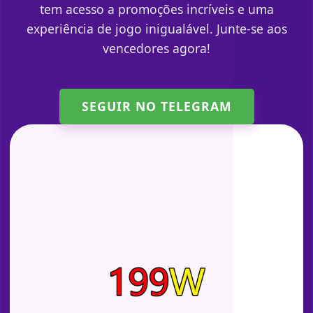
tem acesso a promoções incríveis e uma
experiência de jogo inigualável. Junte-se aos
vencedores agora!
SEGUIR NO TELEGRAM