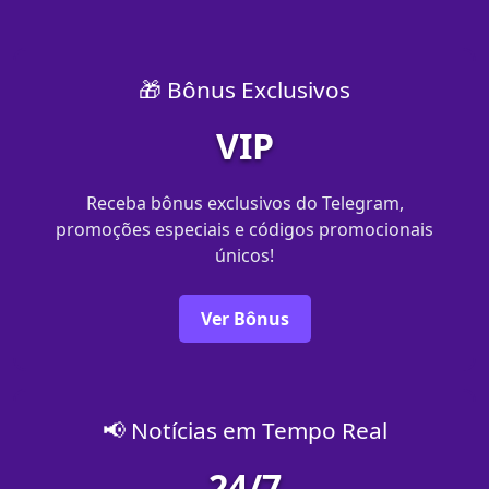
🎁 Bônus Exclusivos
VIP
Receba bônus exclusivos do Telegram,
promoções especiais e códigos promocionais
únicos!
Ver Bônus
📢 Notícias em Tempo Real
24/7