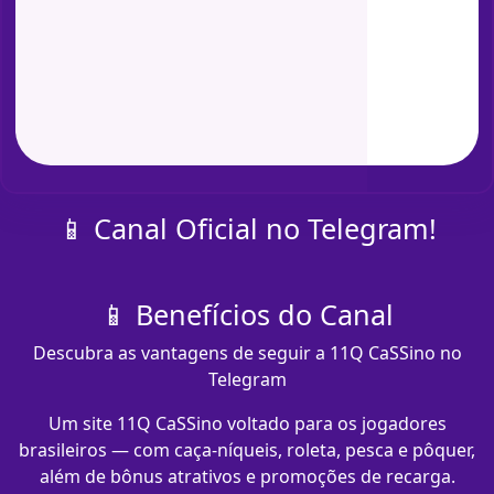
📱 Canal Oficial no Telegram!
📱 Benefícios do Canal
Descubra as vantagens de seguir a 11Q CaSSino no
Telegram
Um site 11Q CaSSino voltado para os jogadores
brasileiros — com caça-níqueis, roleta, pesca e pôquer,
além de bônus atrativos e promoções de recarga.